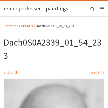
Zum Inhalt springen
reiner packeiser – paintings
Search
Me
Startseite
»
SPUREN
»
Dach0S0A2339_01_54_233
Dach0S0A2339_01_54_23
3
Bilder Navigation
Zurück
Weiter