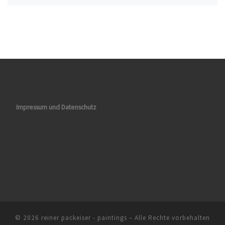
Impressum und Datenschutz
© 2026
reiner packeiser - paintings
– Alle Rechte vorbehalten